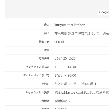
kuriyum thai kitchen
店名
神奈川県 鎌倉市御成町11-13 第一興産
住所
鎌倉駅
最寄り駅
道順
0467-25-1525
電話番号
11:30 ～ 14:30
ランチタイム(L.O)
17:30 ～ 20:00
ディナータイム(L.O)
毎週月曜日、第2、第4火曜日
定休日
VISA,Master card,PayPay,交通
キャッシュレス決済
喫煙席なし
禁煙席